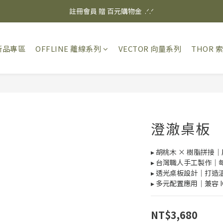
✨ 消費滿$3000 享 免運優惠 ✨
註冊會員 贈 百元購物金  .ᐟ.ᐟ
✨ 消費滿$3000 享 免運優惠 ✨
新品專區
OFFLINE 離線系列
VECTOR 向量系列
THOR 
澄澈桌板
▸ 胡桃木 × 樹脂拼
▸ 台灣職人手工製作｜
▸ 透光桌板設計｜打造
▸ 多元配置應用｜兼容 IG
NT$3,680