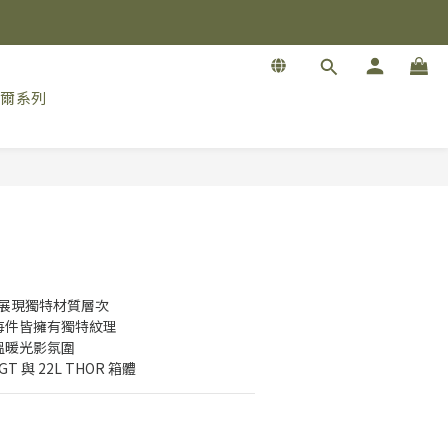
索爾系列
接｜展現獨特材質層次
每件皆擁有獨特紋理
溫暖光影氛圍
T 與 22L THOR 箱體