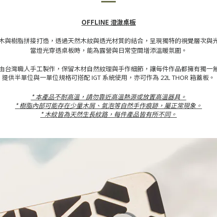
OFFLINE 澄澈桌板
木與樹脂拼接打造，透過天然木紋與透光材質的結合，呈現獨特的視覺層次與
當燈光穿透桌板時，能為露營與日常空間增添溫暖氛圍。
由台灣職人手工製作，保留木材自然紋理與手作細節，讓每件作品都擁有獨一
提供半單位與一單位規格可搭配 IGT 系統使用，亦可作為 22L THOR 箱蓋板。
* 本產品不耐高溫，請勿靠近高溫熱源或放置高溫器具。
* 樹脂內部可能存在少量木屑、氣泡等自然手作痕跡，屬正常現象。
* 木紋皆為天然生長紋路，每件產品皆有所不同。