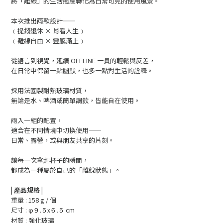
將「離線」的生活態度轉化為日常可見的使用風景。
本次推出兩款設計——
﹝提錢退休 × 肖看人生﹞
﹝離線自由 × 靈感滿上﹞
從語言到視覺，延續 OFFLINE 一貫的輕鬆與反差，
在日常中保留一點幽默，也多一點對生活的詮釋。
採用法國製耐熱玻璃材質，
無論是水、啤酒或簡單調飲，皆能自在使用。
兩入一組的配置，
適合在不同情境中切換使用——
日常、露營，或與朋友共享的片刻。
讓每一次拿起杯子的瞬間，
都成為一種屬於自己的「離線狀態」。
| 產品規格 |
重量 : 158 g / 個
尺寸 :
cm
φ9.5x6.5
材質 : 強化玻璃