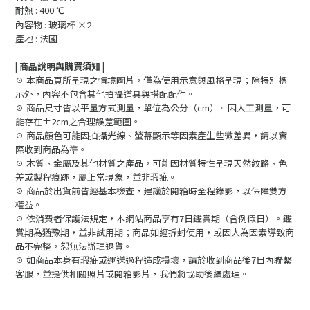
耐熱 : 400
℃
內容物 : 玻璃杯 ×2
產地 : 法國
| 商品說明與購買須知 |
☉ 本商品頁所呈現之情境圖片，僅為使用示意與風格呈現；除特別標
示外，內容不包含其他拍攝道具與搭配配件。
☉ 商品尺寸皆以平量方式測量，單位為公分（cm）。因人工測量，可
能存在±2cm之合理誤差範圍。
☉ 商品顏色可能因拍攝光線、螢幕顯示等因素產生些微差異，請以實
際收到商品為準。
☉ 木質、金屬及其他材質之產品，可能因材質特性呈現天然紋路、色
差或製程痕跡，屬正常現象，並非瑕疵。
☉ 商品於出貨前皆經基本檢查，建議於開箱時全程錄影，以保障雙方
權益。
☉ 依消費者保護法規定，本網站商品享有7日鑑賞期（含例假日）。鑑
賞期為猶豫期，並非試用期；商品如經拆封使用，或因人為因素導致商
品不完整，恕無法辦理退貨。
☉ 如商品本身有瑕疵或運送過程造成損壞，請於收到商品後7日內聯繫
客服，並提供相關照片或開箱影片，我們將協助後續處理。