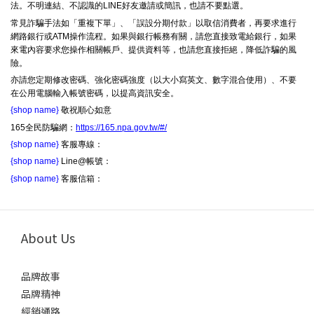
法。不明連結、不認識的LINE好友邀請或簡訊，也請不要點選。
常見詐騙手法如「重複下單」、「誤設分期付款」以取信消費者，再要求進行
網路銀行或ATM操作流程。如果與銀行帳務有關，請您直接致電給銀行，如果
來電內容要求您操作相關帳戶、提供資料等，也請您直接拒絕，降低詐騙的風
險。
亦請您定期修改密碼、強化密碼強度（以大小寫英文、數字混合使用）、不要
在公用電腦輸入帳號密碼，以提高資訊安全。
{shop name}
敬祝順心如意
165全民防騙網：
https://165.npa.gov.tw/#/
{shop name}
客服專線：
{shop name}
Line@帳號：
{shop name}
客服信箱：
About Us
品牌故事
品牌精神
經銷通路