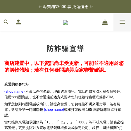
✨ 消費滿$3000 享 免運優惠 ✨
✨ 消費滿$3000 享 免運優惠 ✨
註冊會員 贈 百元購物金  .ᐟ.ᐟ
✨ 消費滿$3000 享 免運優惠 ✨
防詐騙宣導
商店建置中，以下資訊尚未受更新，可能並不適用於您
的購物體驗；若有任何疑問請與店家聯繫確認。
親愛的顧客您好
{shop name}
不會以任何名義、理由透過簡訊、電話向您索取相關金融帳戶、
信用卡相關資訊，也不會透過前述方式要求您前往銀行臨櫃或操作ATM。
如果您接到相關電話或簡訊，請提高警覺，切勿輕信不明來電指示，若有疑
慮，敬請於第一時間聯繫
{shop name}
或撥打警政署 165 反詐騙專線進行確
認。
當您接到來電顯示開頭為「+」、「+2」、」「+886」等不明來電，請務必提
高警覺，更要提防對方竄改電話號碼或假裝成特定公司、銀行、司法機關的手