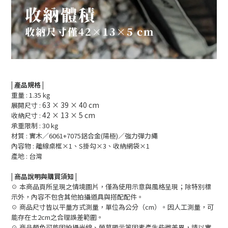
| 產品規格 |
重量 : 1.35 kg
63 × 39 × 40 cm
展開尺寸 :
42 × 13 × 5 cm
收納尺寸 :
承重限制 : 30 kg
材質 : 實木
／
6061+7075鋁合金(陽極)
／強力彈力繩
內容物 :
離線桌框×1
、S掛勾
×3
、收納網袋
×1
產地 : 台灣
| 商品說明與購買須知 |
☉ 本商品頁所呈現之情境圖片，僅為使用示意與風格呈現；除特別標
示外，內容不包含其他拍攝道具與搭配配件。
☉ 商品尺寸皆以平量方式測量，單位為公分（cm）。因人工測量，可
能存在±2cm之合理誤差範圍。
☉ 商品顏色可能因拍攝光線、螢幕顯示等因素產生些微差異，請以實