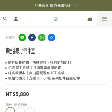
✨ 消費滿$3000 享 免運優惠 ✨
註冊會員 贈 百元購物金  .ᐟ.ᐟ
✨ 消費滿$3000 享 免運優惠 ✨
分享到
離線桌框
▸ 快拆摺疊結構｜快速展收，收納更加便利
▸ 相容 IGT 系統｜打造專屬桌面配置
▸ 純桌框版本｜自由搭配現有 IGT 桌板
▸ 模組化擴充｜支援 OFFLINE 系列配件自由延伸
NT$5,880
顏色
: 暖系日出